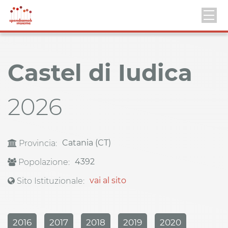
Castel di Iudica
2026
Catania (CT)
Provincia:
4392
Popolazione:
vai al sito
Sito Istituzionale:
2016
2017
2018
2019
2020