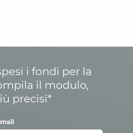
esi i fondi per la
ompila il modulo,
iù precisi*
mail