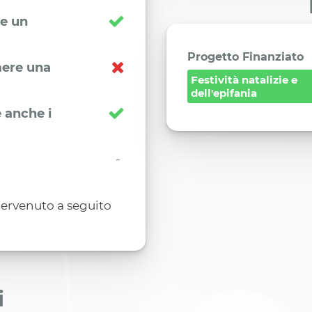
re un
Progetto Finanziato
imere una
Festività natalizie e
dell'epifania
 anche i
-
 pervenuto a seguito
i