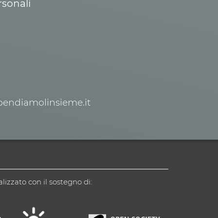
rsonali
spendiamolinsieme.it
alizzato con il sostegno di: