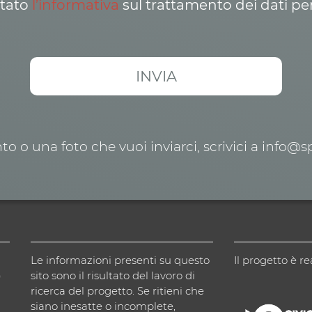
ttato
l’informativa
sul trattamento dei dati pe
o o una foto che vuoi inviarci, scrivici a info@
Le informazioni presenti su questo
Il progetto è re
)
sito sono il risultato del lavoro di
ricerca del progetto. Se ritieni che
siano inesatte o incomplete,