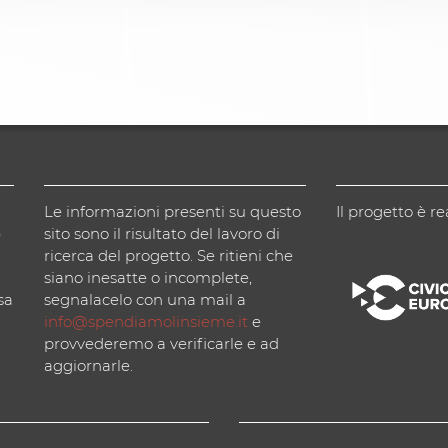
Le informazioni presenti su questo
Il progetto è re
)
sito sono il risultato del lavoro di
ricerca del progetto. Se ritieni che
siano inesatte o incomplete,
sa
segnalacelo con una mail a
info@spendiamolinsieme.it
e
provvederemo a verificarle e ad
aggiornarle.