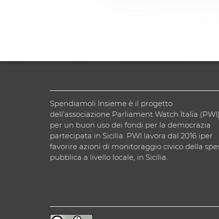
Spendiamoli Insieme è il progetto
dell’associazione Parliament Watch Italia (PWI
per un buon uso dei fondi per la democrazia
partecipata in Sicilia. PWI lavora dal 2016 iper
favorire azioni di monitoraggio civico della spe
pubblica a livello locale, in Sicilia.