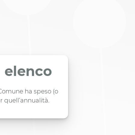
n elenco
l Comune ha speso (o
r quell’annualità.