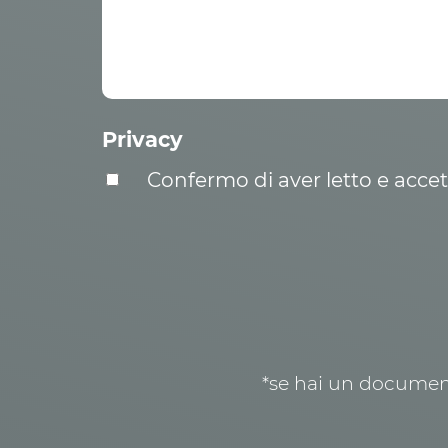
Privacy
Confermo di aver letto e acce
*se hai un document