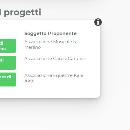
I progetti
Soggetto Proponente
Associazione Musicale N.
di
Merlino
ina
Associazione Carusi Carunisi
si
Associazione Equestre Kalè
re di
Aktè