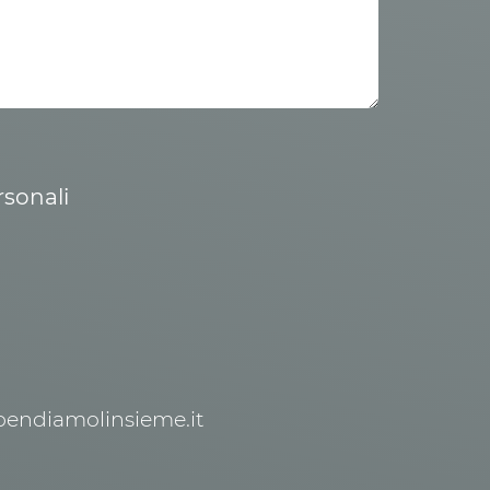
rsonali
spendiamolinsieme.it