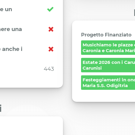
re un
imere una
Progetto Finanziato
Musichiamo le piazze 
 anche i
Caronia e Caronia Mar
Estate 2026 con i Caru
Carunisi
443
Festeggiamenti in ono
Maria S.S. Odigitria
i