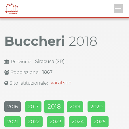
Buccheri
2018
Siracusa (SR)
Provincia:
1867
Popolazione:
vai al sito
Sito Istituzionale:
2018
2016
2017
2019
2020
2021
2022
2023
2024
2025