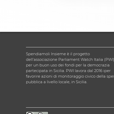
Spendiamoli Insieme è il progetto
dell’associazione Parliament Watch Italia (PWI
per un buon uso dei fondi per la democrazia
partecipata in Sicilia. PWI lavora dal 2016 iper
favorire azioni di monitoraggio civico della spe
pubblica a livello locale, in Sicilia.