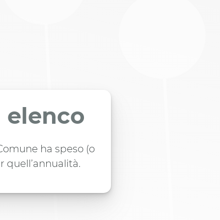
n elenco
l Comune ha speso (o
r quell’annualità.