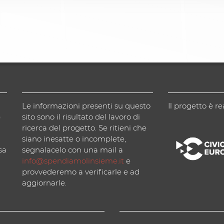
Le informazioni presenti su questo
Il progetto è re
)
sito sono il risultato del lavoro di
ricerca del progetto. Se ritieni che
siano inesatte o incomplete,
sa
segnalacelo con una mail a
info@spendiamolinsieme.it
e
provvederemo a verificarle e ad
aggiornarle.