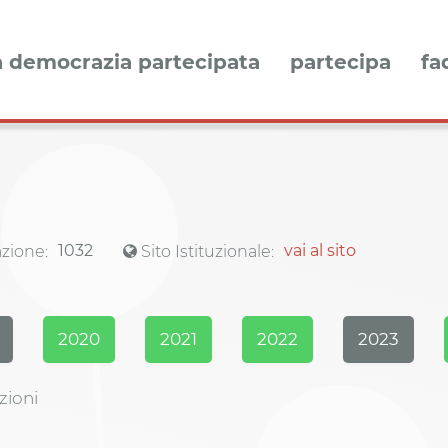
a democrazia partecipata
partecipa
fa
1032
vai al sito
zione:
Sito Istituzionale:
2020
2021
2022
2023
zioni