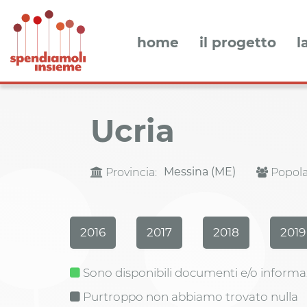
home
il progetto
l
Ucria
Messina (ME)
Provincia:
Popola
2016
2017
2018
2019
Sono disponibili documenti e/o informa
Purtroppo non abbiamo trovato nulla