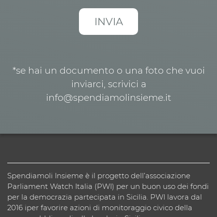
*se hai un documento o una foto che vuoi
inviarci, scrivici a
info@spendiamolinsieme.it
Spendiamoli Insieme è il progetto dell’associazione
Parliament Watch Italia (PWI) per un buon uso dei fondi
per la democrazia partecipata in Sicilia. PWI lavora dal
2016 iper favorire azioni di monitoraggio civico della