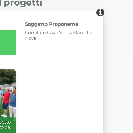
I progetti
Soggetto Proponente
Comitato Cava Santa Maria La
Nova
l
petto
oto da