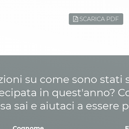
SCARICA PDF
zioni su come sono stati sp
cipata in quest'anno? C
osa sai e aiutaci a essere p
Cognome
E