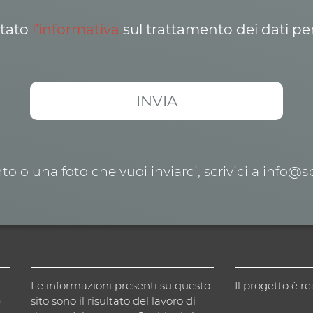
ttato
l’informativa
sul trattamento dei dati pe
o o una foto che vuoi inviarci, scrivici a info@
Le informazioni presenti su questo
Il progetto è re
)
sito sono il risultato del lavoro di