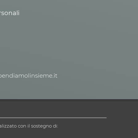
rsonali
spendiamolinsieme.it
alizzato con il sostegno di: