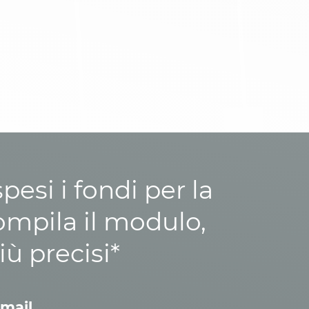
esi i fondi per la
ompila il modulo,
iù precisi*
mail