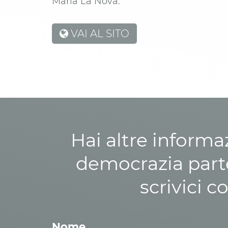
Maria La Nova.
VAI AL SITO
Hai altre informa
democrazia parte
scrivici c
Nome