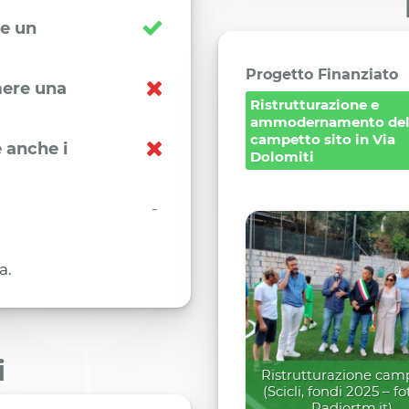
re un
Progetto Finanziato
imere una
Ristrutturazione e
ammodernamento de
campetto sito in Via
 anche i
Dolomiti
-
a.
i
Ristrutturazione cam
(Scicli, fondi 2025 – f
Radiortm.it)