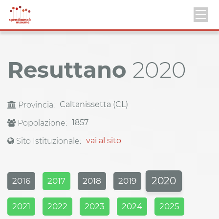
Resuttano
2020
Caltanissetta (CL)
Provincia:
1857
Popolazione:
vai al sito
Sito Istituzionale:
2020
2016
2017
2018
2019
2021
2022
2023
2024
2025