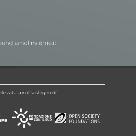
spendiamolinsieme.it
alizzato con il sostegno di: