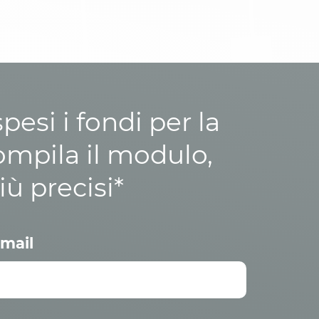
esi i fondi per la
ompila il modulo,
iù precisi*
mail