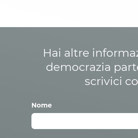
Hai altre informa
democrazia parte
scrivici c
Nome