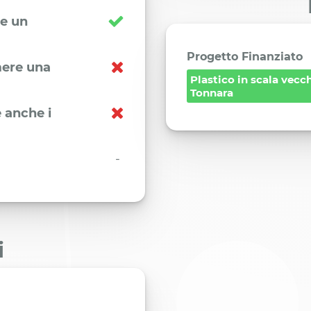
re un
Progetto Finanziato
imere una
Plastico in scala vecc
Tonnara
 anche i
-
i