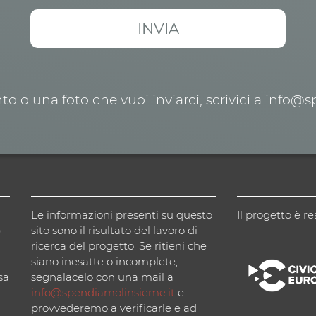
o o una foto che vuoi inviarci, scrivici a info@
Le informazioni presenti su questo
Il progetto è re
)
sito sono il risultato del lavoro di
ricerca del progetto. Se ritieni che
siano inesatte o incomplete,
sa
segnalacelo con una mail a
info@spendiamolinsieme.it
e
provvederemo a verificarle e ad