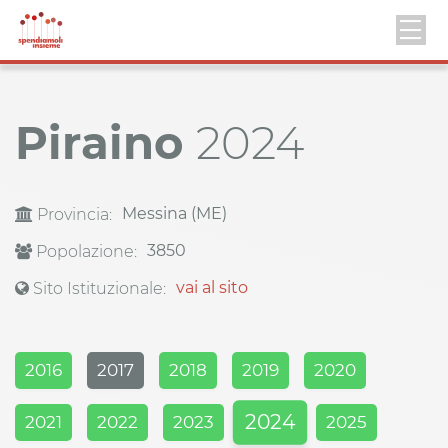
Piraino
2024
Messina (ME)
Provincia:
3850
Popolazione:
vai al sito
Sito Istituzionale:
2016
2017
2018
2019
2020
2024
2021
2022
2023
2025