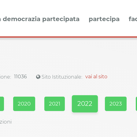
a democrazia partecipata
partecipa
fa
11036
vai al sito
ione:
Sito Istituzionale:
2022
2020
2021
2023
zioni