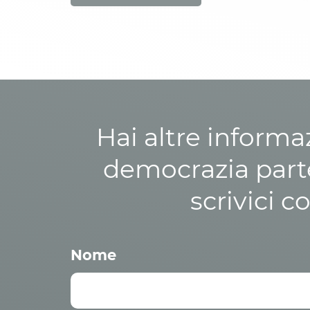
Hai altre informa
democrazia parte
scrivici c
Nome