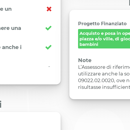
re un
Progetto Finanziato
imere una
Acquisto e posa in ope
piazza e/o ville, di gio
bambini
 anche i
Note
-
L’Assessore di riferi
utilizzare anche la s
09022.02.0020, ove n
risultasse insufficien
i