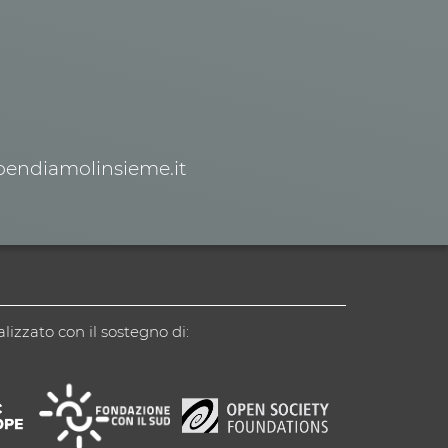
spendiamolinsieme.it
alizzato con il sostegno di: