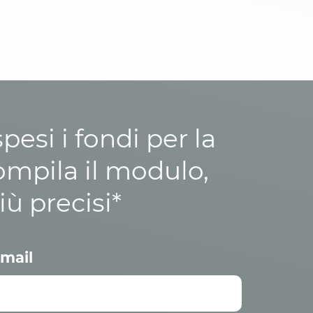
esi i fondi per la
ompila il modulo,
iù precisi*
mail