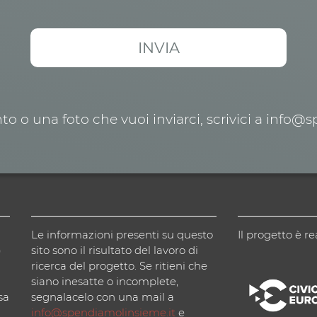
o o una foto che vuoi inviarci, scrivici a info@
Le informazioni presenti su questo
Il progetto è re
)
sito sono il risultato del lavoro di
ricerca del progetto. Se ritieni che
siano inesatte o incomplete,
sa
segnalacelo con una mail a
info@spendiamolinsieme.it
e