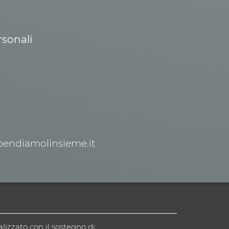
rsonali
spendiamolinsieme.it
alizzato con il sostegno di: