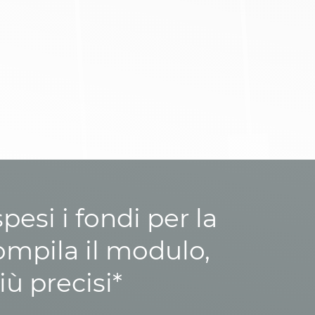
esi i fondi per la
ompila il modulo,
iù precisi*