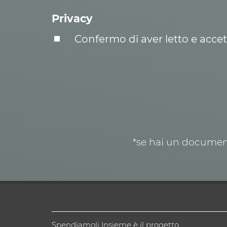
Privacy
Confermo di aver letto e acce
*se hai un document
Spendiamoli Insieme è il progetto