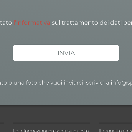
ttato
l’informativa
sul trattamento dei dati pe
o o una foto che vuoi inviarci, scrivici a info@
Le informazioni presenti su questo
Il progetto è re