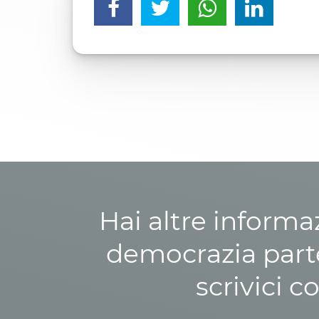
Hai altre informa
democrazia parte
scrivici c