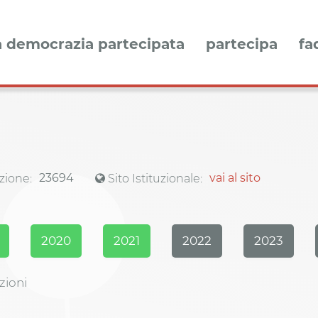
a democrazia partecipata
partecipa
fa
23694
vai al sito
zione:
Sito Istituzionale:
2020
2021
2022
2023
zioni