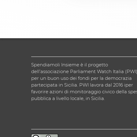
Spendiamoli Insieme è il progetto
dell’associazione Parliament Watch Italia (PWI
per un buon uso dei fondi per la democrazia
partecipata in Sicilia. PWI lavora dal 2016 iper
favorire azioni di monitoraggio civico della spe
pubblica a livello locale, in Sicilia.