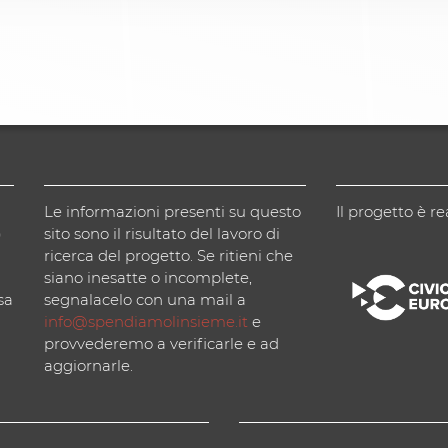
Le informazioni presenti su questo
Il progetto è re
)
sito sono il risultato del lavoro di
ricerca del progetto. Se ritieni che
siano inesatte o incomplete,
sa
segnalacelo con una mail a
info@spendiamolinsieme.it
e
provvederemo a verificarle e ad
aggiornarle.