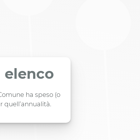
n elenco
l Comune ha speso (o
r quell’annualità.