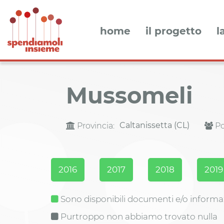
home
il progetto
l
Mussomeli
Caltanissetta (CL)
Provincia:
Po
2016
2017
2018
2019
Sono disponibili documenti e/o informa
Purtroppo non abbiamo trovato nulla