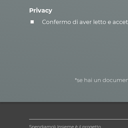
Privacy
Confermo di aver letto e acce
*se hai un document
Spendiamoli Insieme è il progetto