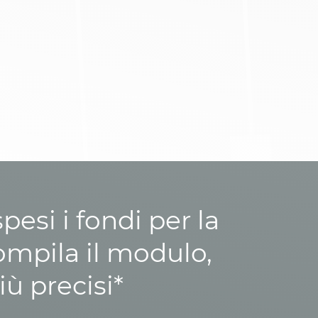
esi i fondi per la
ompila il modulo,
iù precisi*