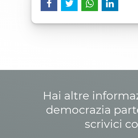
Hai altre informa
democrazia parte
scrivici c