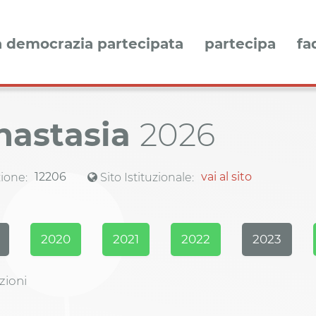
a democrazia partecipata
partecipa
fa
nastasia
2026
12206
vai al sito
ione:
Sito Istituzionale:
2020
2021
2022
2023
zioni