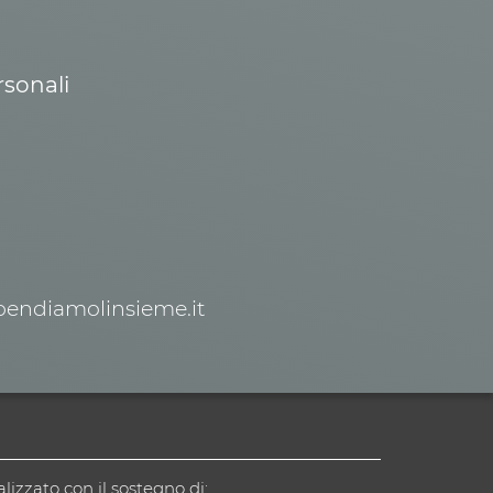
rsonali
spendiamolinsieme.it
alizzato con il sostegno di: