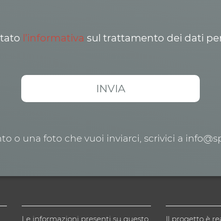
ttato
l’informativa
sul trattamento dei dati pe
o o una foto che vuoi inviarci, scrivici a info@
Le informazioni presenti su questo
Il progetto è re