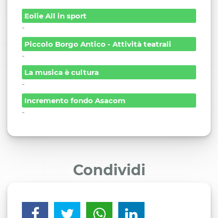
Eolie All in sport
-
Piccolo Borgo Antico - Attività teatrali
-
La musica è cultura
-
Incremento fondo Asacom
-
Condividi