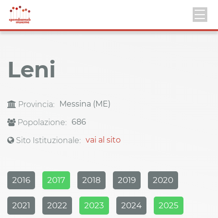
Leni
Messina (ME)
Provincia:
686
Popolazione:
vai al sito
Sito Istituzionale:
2016
2017
2018
2019
2020
2021
2022
2023
2024
2025