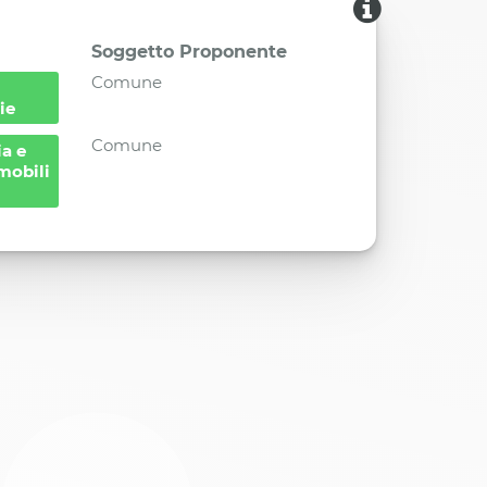
Soggetto Proponente
Comune
ie
Comune
a e
mobili