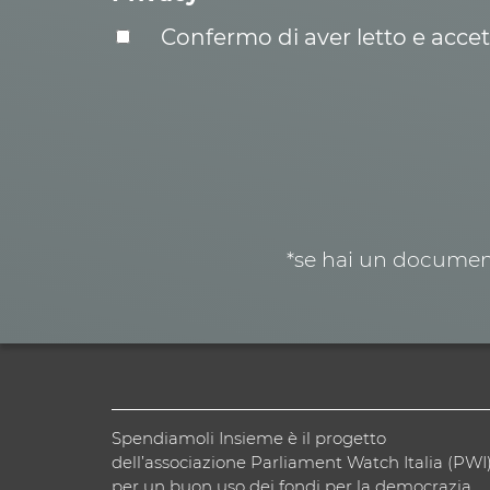
Confermo di aver letto e acce
*se hai un document
Spendiamoli Insieme è il progetto
dell’associazione Parliament Watch Italia (PWI
per un buon uso dei fondi per la democrazia