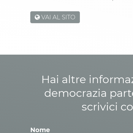
VAI AL SITO
Hai altre informa
democrazia parte
scrivici c
Nome