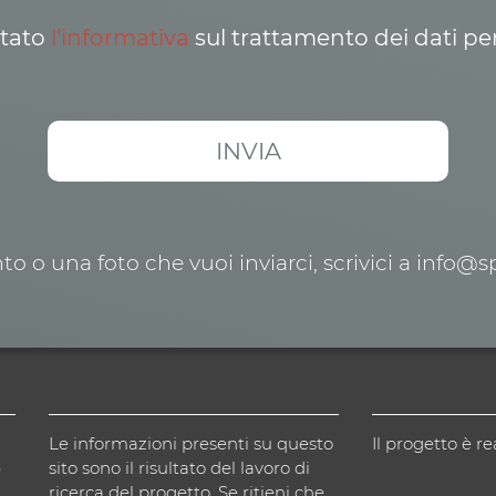
ttato
l’informativa
sul trattamento dei dati pe
o o una foto che vuoi inviarci, scrivici a info@
Le informazioni presenti su questo
Il progetto è re
)
sito sono il risultato del lavoro di
ricerca del progetto. Se ritieni che