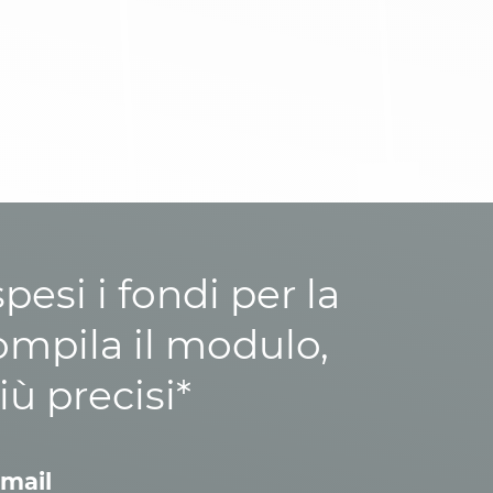
esi i fondi per la
ompila il modulo,
iù precisi*
mail