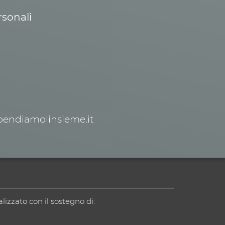
rsonali
spendiamolinsieme.it
alizzato con il sostegno di: