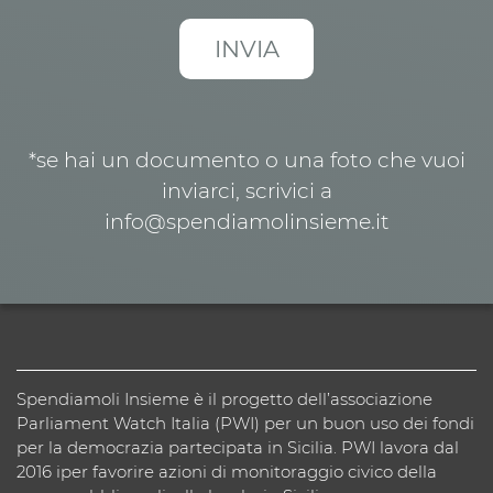
*se hai un documento o una foto che vuoi
inviarci, scrivici a
info@spendiamolinsieme.it
Spendiamoli Insieme è il progetto dell’associazione
Parliament Watch Italia (PWI) per un buon uso dei fondi
per la democrazia partecipata in Sicilia. PWI lavora dal
2016 iper favorire azioni di monitoraggio civico della