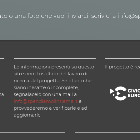
o o una foto che vuoi inviarci, scrivici a info@
Le informazioni presenti su questo
Il progetto è re
)
sito sono il risultato del lavoro di
ricerca del progetto. Se ritieni che
siano inesatte o incomplete,
sa
segnalacelo con una mail a
info@spendiamolinsieme.it
e
provvederemo a verificarle e ad
aggiornarle.