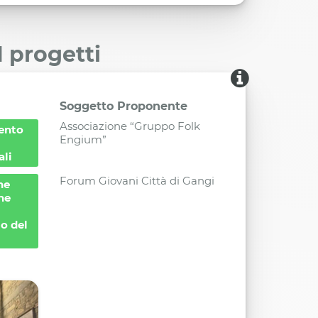
I progetti
Soggetto Proponente
Associazione “Gruppo Folk
vento
Engium”
ali
Forum Giovani Città di Gangi
ne
ne
io del