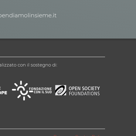
spendiamolinsieme.it
alizzato con il sostegno di: