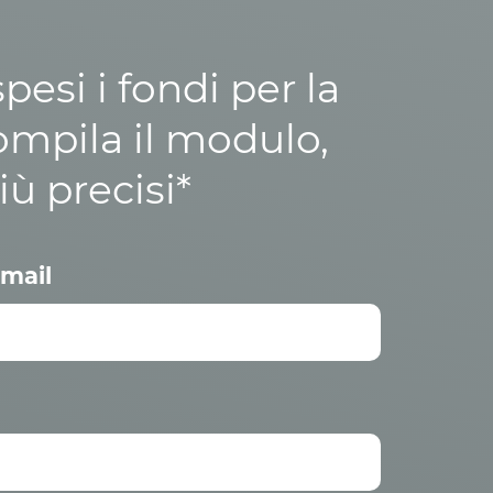
esi i fondi per la
ompila il modulo,
iù precisi*
mail