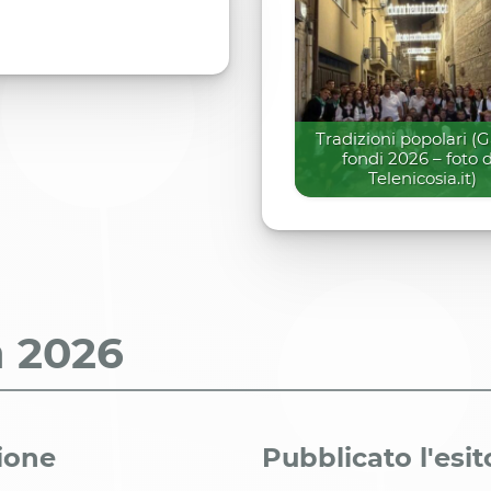
Tradizioni popolari (G
fondi 2026 – foto 
Telenicosia.it)
a
2026
zione
Pubblicato l'esit