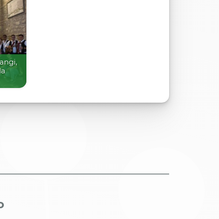
angi,
da
o