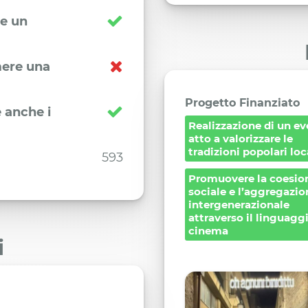
re un
imere una
Progetto Finanziato
 anche i
Realizzazione di un e
atto a valorizzare le
tradizioni popolari loc
593
Promuovere la coesio
sociale e l’aggregazio
intergenerazionale
attraverso il linguagg
cinema
i