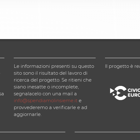
Le informazioni presenti su questo
Il progetto è re
)
sito sono il risultato del lavoro di
ricerca del progetto. Se ritieni che
siano inesatte o incomplete,
sa
segnalacelo con una mail a
info@spendiamolinsieme.it
e
provvederemo a verificarle e ad
aggiornarle.