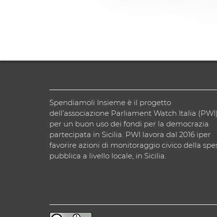
Spendiamoli Insieme è il progetto
dell’associazione Parliament Watch Italia (PWI
per un buon uso dei fondi per la democrazia
partecipata in Sicilia. PWI lavora dal 2016 iper
favorire azioni di monitoraggio civico della spe
pubblica a livello locale, in Sicilia.