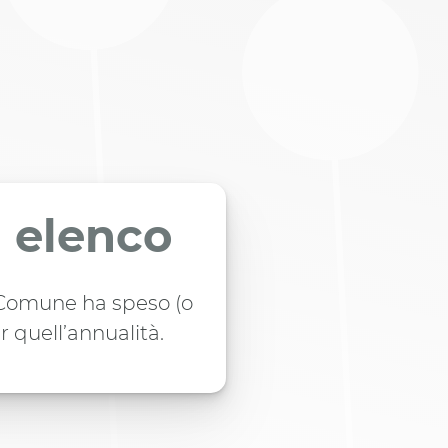
n elenco
l Comune ha speso (o
r quell’annualità.