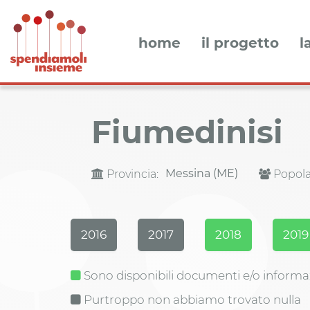
home
il progetto
l
Fiumedinisi
Messina (ME)
Provincia:
Popola
2016
2017
2018
2019
Sono disponibili documenti e/o informa
Purtroppo non abbiamo trovato nulla