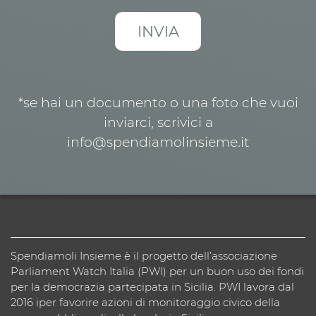
*se hai un documento o una foto che vuoi
inviarci, scrivici a
info@spendiamolinsieme.it
Spendiamoli Insieme è il progetto dell’associazione
Parliament Watch Italia (PWI) per un buon uso dei fondi
per la democrazia partecipata in Sicilia. PWI lavora dal
2016 iper favorire azioni di monitoraggio civico della