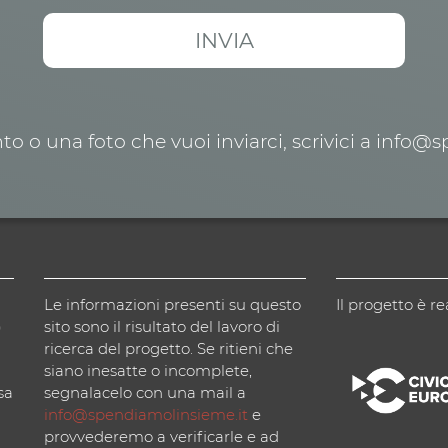
o o una foto che vuoi inviarci, scrivici a info@
Le informazioni presenti su questo
Il progetto è re
)
sito sono il risultato del lavoro di
ricerca del progetto. Se ritieni che
siano inesatte o incomplete,
sa
segnalacelo con una mail a
info@spendiamolinsieme.it
e
provvederemo a verificarle e ad