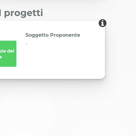
I progetti
Soggetto Proponente
-
ule del
a