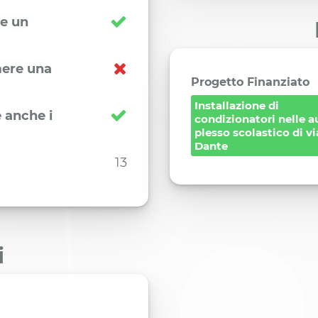
re un
imere una
Progetto Finanziato
Installazione di
 anche i
condizionatori nelle a
plesso scolastico di vi
Dante
13
i