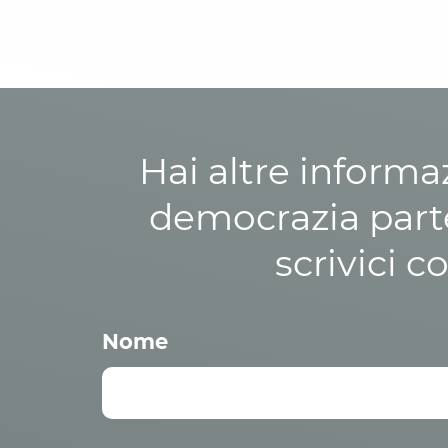
Hai altre informa
democrazia parte
scrivici c
Nome