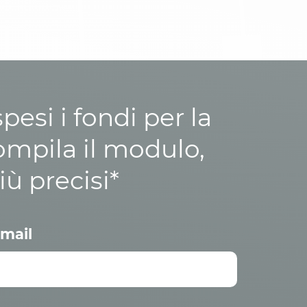
esi i fondi per la
ompila il modulo,
iù precisi*
mail