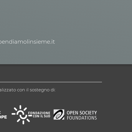
spendiamolinsieme.it
alizzato con il sostegno di: