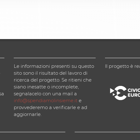
Le informazioni presenti su questo
Il progetto è re
)
sito sono il risultato del lavoro di
ricerca del progetto. Se ritieni che
siano inesatte o incomplete,
sa
segnalacelo con una mail a
info@spendiamolinsieme.it
e
provvederemo a verificarle e ad
aggiornarle.