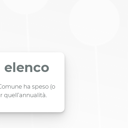
n elenco
l Comune ha speso (o
r quell’annualità.