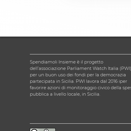
Spendiamoli Insieme è il progetto
dell’associazione Parliament Watch Italia (PWI
per un buon uso dei fondi per la democrazia
partecipata in Sicilia. PWI lavora dal 2016 iper
favorire azioni di monitoraggio civico della spe
pubblica a livello locale, in Sicilia.