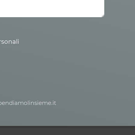
rsonali
spendiamolinsieme.it