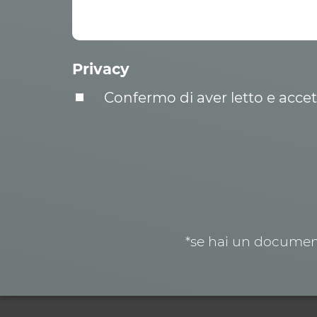
Privacy
Confermo di aver letto e acce
*se hai un document