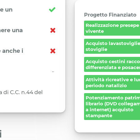
re un
Progetto Finanziato
Realizzazione presepe
imere una
vivente
Acquisto lavastoviglie
stoviglie
 anche i
Acquisto cestini racco
differenziata e posace
-
Attività ricreative e l
periodo natalizio
di C.C. n.44 del
Potenziamento patri
librario (DVD collega
a internet) acquisto
stampante
i