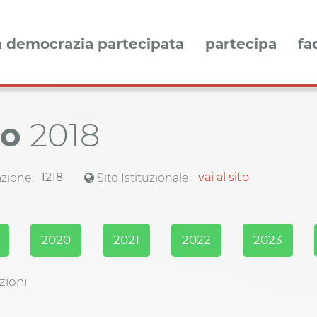
a democrazia partecipata
partecipa
fa
io
2018
1218
vai al sito
zione:
Sito Istituzionale:
2020
2021
2022
2023
zioni