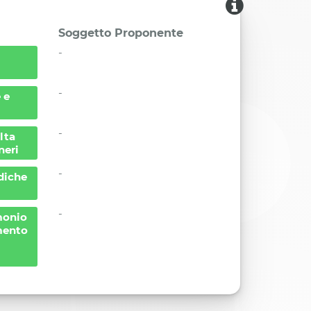
Soggetto Proponente
-
-
 e
-
lta
neri
-
udiche
-
monio
mento