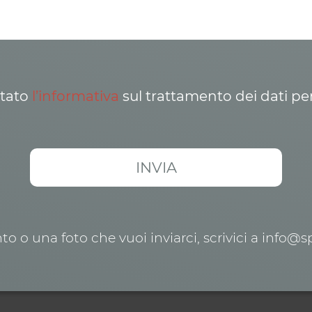
ttato
l’informativa
sul trattamento dei dati pe
o o una foto che vuoi inviarci, scrivici a info@