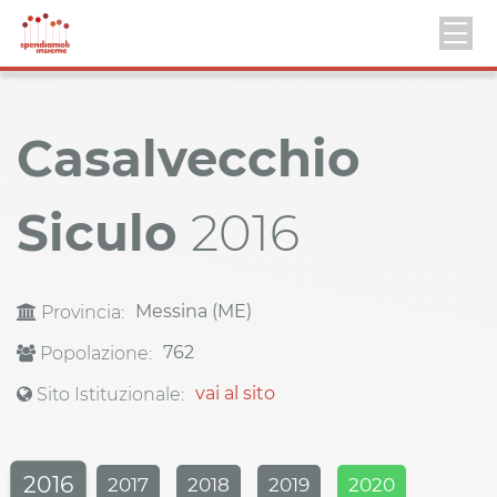
Casalvecchio
Siculo
2016
Messina (ME)
Provincia:
762
Popolazione:
vai al sito
Sito Istituzionale:
2016
2017
2018
2019
2020