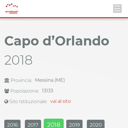
Capo d’Orlando
2018
Messina (ME)
Provincia:
13133
Popolazione:
vai al sito
Sito Istituzionale:
2018
2016
2017
2019
2020