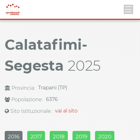
Calatafimi-
Segesta
2025
Trapani (TP)
Provincia:
6376
Popolazione:
vai al sito
Sito Istituzionale:
2016
2017
2018
2019
2020