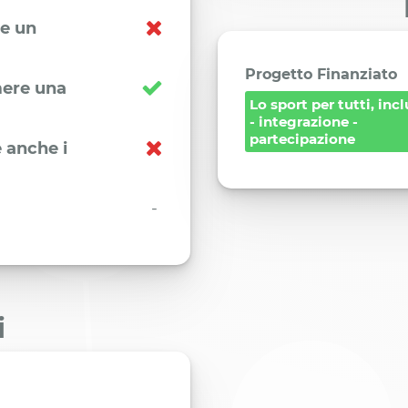
re un
Progetto Finanziato
imere una
Lo sport per tutti, inc
- integrazione -
partecipazione
 anche i
-
i