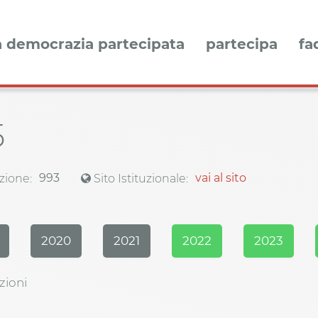
a democrazia partecipata
partecipa
fa
5
993
vai al sito
zione:
Sito Istituzionale:
2020
2021
2022
2023
zioni