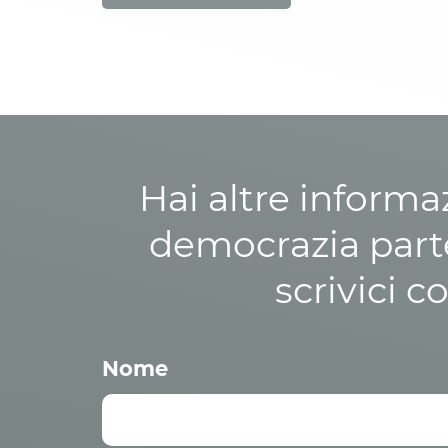
Hai altre informa
democrazia parte
scrivici c
Nome