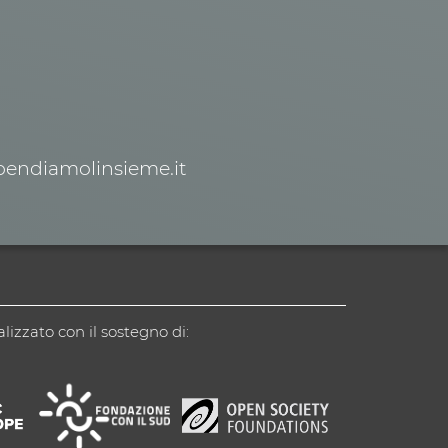
spendiamolinsieme.it
alizzato con il sostegno di: