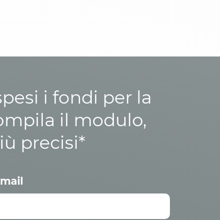
esi i fondi per la
ompila il modulo,
iù precisi*
mail