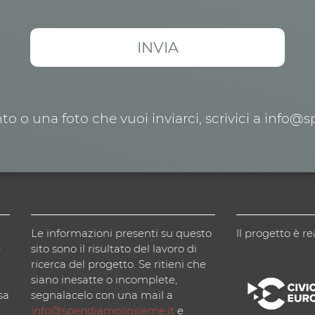
o o una foto che vuoi inviarci, scrivici a info@
Le informazioni presenti su questo
Il progetto è re
)
sito sono il risultato del lavoro di
ricerca del progetto. Se ritieni che
siano inesatte o incomplete,
sa
segnalacelo con una mail a
info@spendiamolinsieme.it
e