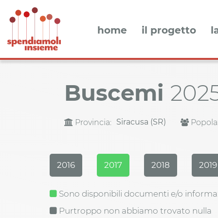
home
il progetto
l
Buscemi
202
Siracusa (SR)
Provincia:
Popola
2016
2017
2018
2019
Sono disponibili documenti e/o informa
Purtroppo non abbiamo trovato nulla