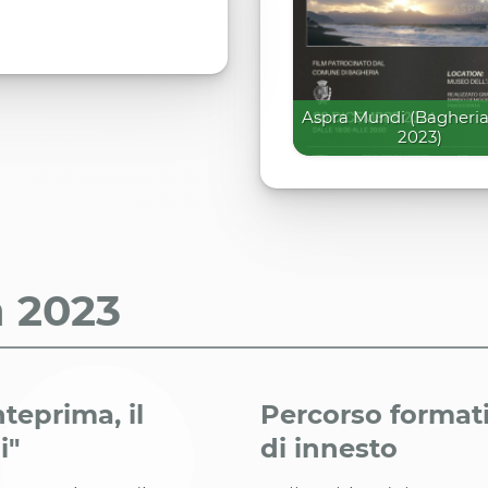
Aspra Mundi (Bagheria,
2023)
a
2023
teprima, il
Percorso formati
i"
di innesto