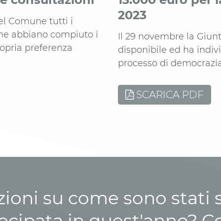
2023
del Comune tutti i
 che abbiano compiuto i
Il 29 novembre la Giun
ropria preferenza
disponibile ed ha indiv
processo di democrazia
SCARICA PDF
zioni su come sono stati sp
cipata in quest'anno? C