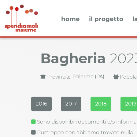
home
il progetto
l
Bagheria
202
Palermo (PA)
Provincia:
Popola
2016
2017
2018
2019
Sono disponibili documenti e/o informa
Purtroppo non abbiamo trovato nulla