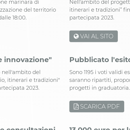
one marinara di
Nell'ambito del progetto
zzazione del territorio
itinerari e tradizioni” 
alle 18:00.
partecipata 2023.
VAI AL SITO
 e innovazione"
Pubblicato l'esit
o nell'ambito del
Sono 1195 i voti validi e
o, itinerari e tradizioni"
saranno ripartiti, propor
artecipata 2023.
progetti in graduatoria.
SCARICA PDF
 le consultazioni
13.000 euro per 