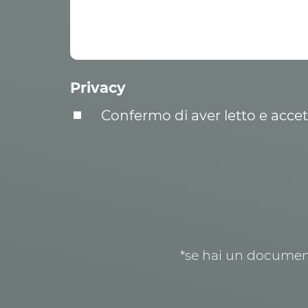
Privacy
Confermo di aver letto e acce
*se hai un document