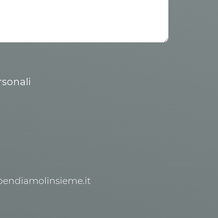
rsonali
spendiamolinsieme.it