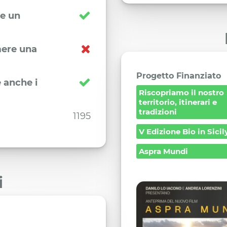
re un
imere una
Progetto Finanziato
 anche i
Riscopriamo il nostro
territorio, itinerari e
tradizioni
1195
V Edizione Bio in Sici
Aspra Mundi
i