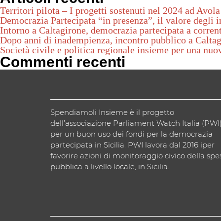
Territori pilota – I progetti sostenuti nel 2024 ad Avola
Democrazia Partecipata “in presenza”, il valore degli in
Intorno a Caltagirone, democrazia partecipata a corrent
Dopo anni di inadempienza, incontro pubblico a Calta
Società civile e politica regionale insieme per una nuo
Commenti recenti
Spendiamoli Insieme è il progetto
dell’associazione Parliament Watch Italia (PWI
per un buon uso dei fondi per la democrazia
partecipata in Sicilia. PWI lavora dal 2016 iper
favorire azioni di monitoraggio civico della spe
pubblica a livello locale, in Sicilia.