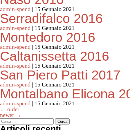
admin-spend
|
15 Gennaio 2021
Serradifalco 2016
admin-spend
|
15 Gennaio 2021
Montedoro 2016
admin-spend
|
15 Gennaio 2021
Caltanissetta 2016
admin-spend
|
15 Gennaio 2021
San Piero Patti 2017
admin-spend
|
15 Gennaio 2021
Montalbano Elicona 2
admin-spend
|
15 Gennaio 2021
Navigazione articoli
←
older
newer
→
Ricerca per:
Articoli recenti