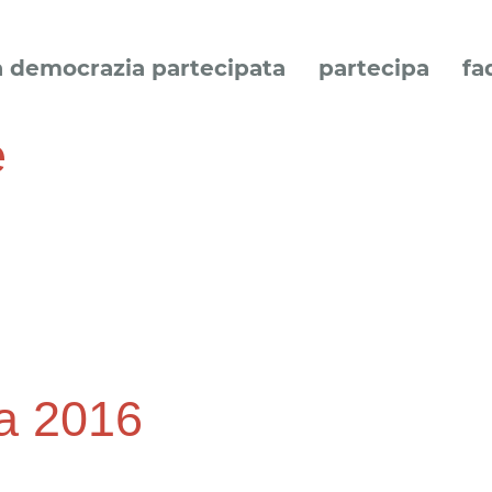
a democrazia partecipata
partecipa
fa
e
ia 2016