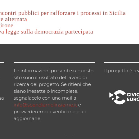
contri pubblici per rafforzare i processi in Sicilia
e alternata
girone
va legge sulla democrazia partecipata
Le informazioni presenti su questo
Il progetto è re
)
sito sono il risultato del lavoro di
ricerca del progetto. Se ritieni che
siano inesatte o incomplete,
sa
segnalacelo con una mail a
info@spendiamolinsieme.it
e
provvederemo a verificarle e ad
aggiornarle.