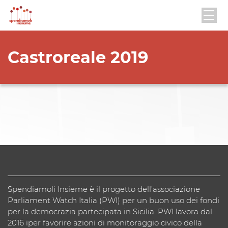
Castroreale 2019
Spendiamoli Insieme è il progetto dell’associazione
Parliament Watch Italia (PWI) per un buon uso dei fondi
per la democrazia partecipata in Sicilia. PWI lavora dal
2016 iper favorire azioni di monitoraggio civico della