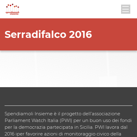
Serradifalco 2016
Spendiamoli Insieme è il progetto dell’associazione
Parliament Watch Italia (PWI) per un buon uso dei fondi
per la democrazia partecipata in Sicilia. PWI lavora dal
2016 iper favorire azioni di monitoraggio civico della