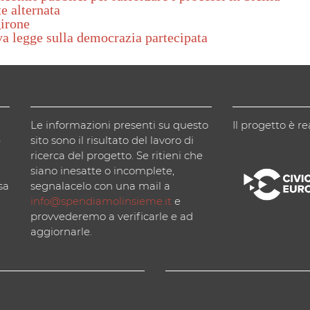
e alternata
girone
va legge sulla democrazia partecipata
Le informazioni presenti su questo
Il progetto è re
)
sito sono il risultato del lavoro di
ricerca del progetto. Se ritieni che
siano inesatte o incomplete,
sa
segnalacelo con una mail a
info@spendiamolinsieme.it
e
provvederemo a verificarle e ad
aggiornarle.