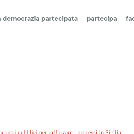
a democrazia partecipata
partecipa
fa
contri pubblici per rafforzare i processi in Sicilia