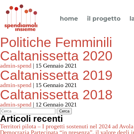
home
il progetto
l
Politiche Femminili
Caltanissetta 2020
admin-spend
|
15 Gennaio 2021
Caltanissetta 2019
admin-spend
|
15 Gennaio 2021
Caltanissetta 2018
admin-spend
|
12 Gennaio 2021
Ricerca per:
Articoli recenti
Territori pilota – I progetti sostenuti nel 2024 ad Avola
Democrazia Partecipata “in presenza”, il valore degli in