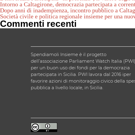
Intorno a Caltagirone, democrazia partecipata a corrent
Dopo anni di inadempienza, incontro pubblico a Calta
Società civile e politica regionale insieme per una nuo
Commenti recenti
Spendiamoli Insieme è il progetto
dell’associazione Parliament Watch Italia (PWI
per un buon uso dei fondi per la democrazia
partecipata in Sicilia. PWI lavora dal 2016 iper
favorire azioni di monitoraggio civico della spe
pubblica a livello locale, in Sicilia.