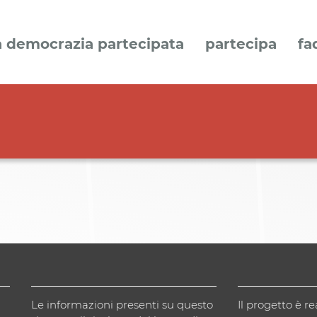
a democrazia partecipata
partecipa
fa
Le informazioni presenti su questo
Il progetto è re