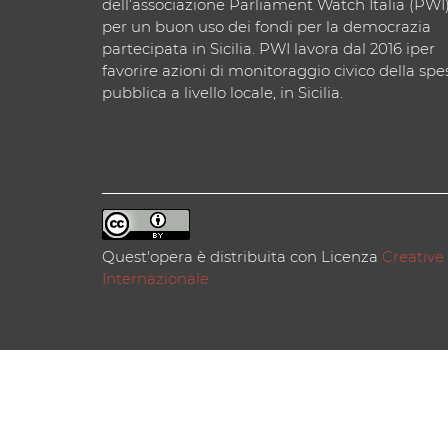
dell’associazione Parliament Watch Italia (PWI
per un buon uso dei fondi per la democrazia
partecipata in Sicilia. PWI lavora dal 2016 iper
favorire azioni di monitoraggio civico della spe
pubblica a livello locale, in Sicilia.
Quest'opera è distribuita con Licenza
Creative
Internazionale