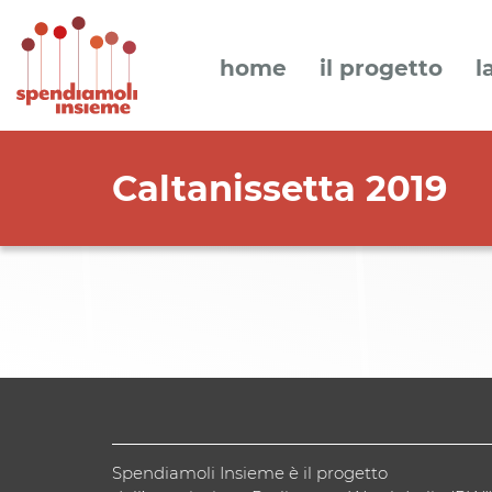
home
il progetto
l
Caltanissetta 2019
Spendiamoli Insieme è il progetto