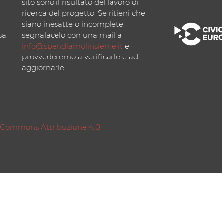
)
sito sono il risultato del lavoro di
ricerca del progetto. Se ritieni che
siano inesatte o incomplete,
sa
segnalacelo con una mail a
info@spendiamolinsieme.it
e
provvederemo a verificarle e ad
aggiornarle.
 Commons Attribuzione 4.0