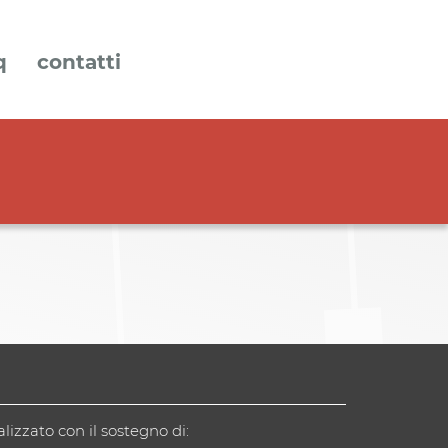
q
contatti
alizzato con il sostegno di: