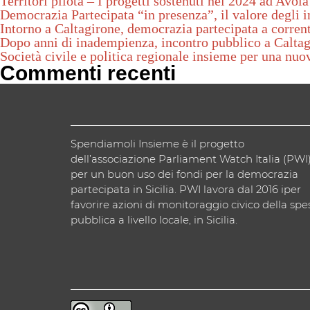
Territori pilota – I progetti sostenuti nel 2024 ad Avola
Democrazia Partecipata “in presenza”, il valore degli in
Intorno a Caltagirone, democrazia partecipata a corrent
Dopo anni di inadempienza, incontro pubblico a Calta
Società civile e politica regionale insieme per una nuo
Commenti recenti
Spendiamoli Insieme è il progetto
dell’associazione Parliament Watch Italia (PWI
per un buon uso dei fondi per la democrazia
partecipata in Sicilia. PWI lavora dal 2016 iper
favorire azioni di monitoraggio civico della spe
pubblica a livello locale, in Sicilia.