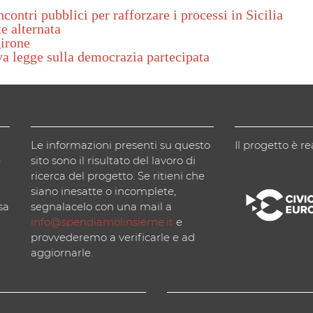
contri pubblici per rafforzare i processi in Sicilia
e alternata
girone
va legge sulla democrazia partecipata
Le informazioni presenti su questo
Il progetto è re
)
sito sono il risultato del lavoro di
ricerca del progetto. Se ritieni che
siano inesatte o incomplete,
sa
segnalacelo con una mail a
info@spendiamolinsieme.it
e
provvederemo a verificarle e ad
aggiornarle.