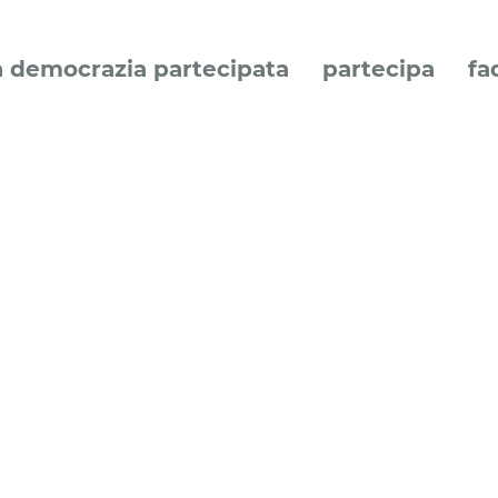
a democrazia partecipata
partecipa
fa
e