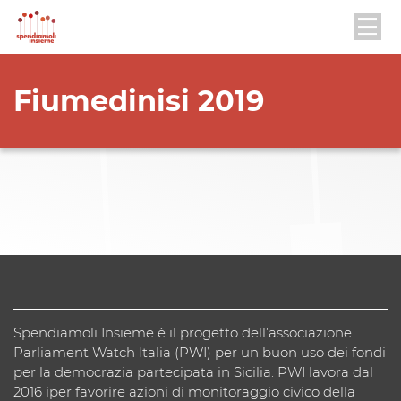
Fiumedinisi 2019
Spendiamoli Insieme è il progetto dell’associazione
Parliament Watch Italia (PWI) per un buon uso dei fondi
per la democrazia partecipata in Sicilia. PWI lavora dal
2016 iper favorire azioni di monitoraggio civico della