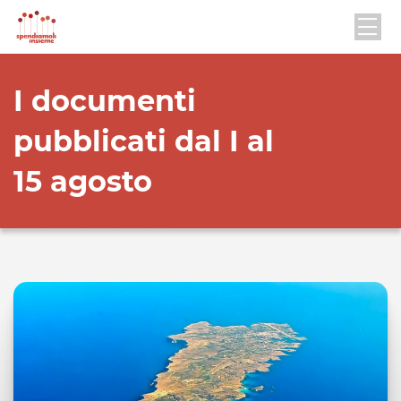
I documenti
pubblicati dal I al
15 agosto