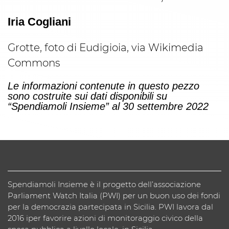
Iria Cogliani
Grotte, foto di Eudigioia, via Wikimedia
Commons
Le informazioni contenute in questo pezzo
sono costruite sui dati disponibili su
“Spendiamoli Insieme” al 30 settembre 2022
Spendiamoli Insieme è il progetto dell’associazione
Parliament Watch Italia (PWI) per un buon uso dei fondi
per la democrazia partecipata in Sicilia. PWI lavora dal
2016 iper favorire azioni di monitoraggio civico della