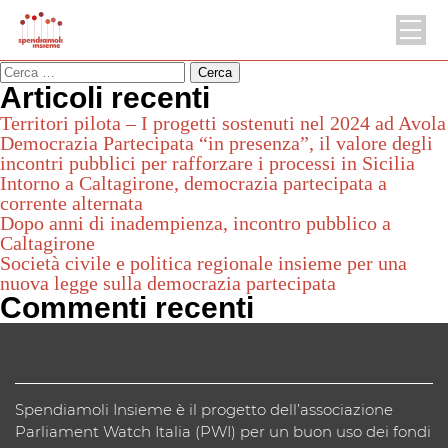
Ricerca per:
Articoli recenti
Territori pilota – I progetti sostenuti nel 2024 ad Avola
Democrazia Partecipata “in presenza”, il valore degli
incontri pubblici per rafforzare i processi in Sicilia
Intorno a Caltagirone, democrazia partecipata a
corrente alternata
Dopo anni di inadempienza, incontro pubblico a
Caltagirone
Società civile e politica regionale insieme per una
nuova legge sulla democrazia partecipata
Commenti recenti
Spendiamoli Insieme è il progetto dell’associazione
Parliament Watch Italia (PWI) per un buon uso dei fondi