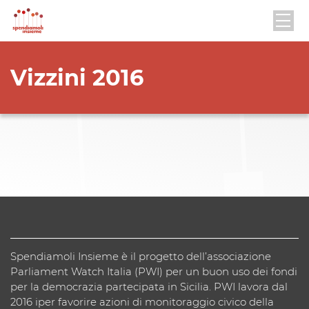
Vizzini 2016
Spendiamoli Insieme è il progetto dell’associazione
Parliament Watch Italia (PWI) per un buon uso dei fondi
per la democrazia partecipata in Sicilia. PWI lavora dal
2016 iper favorire azioni di monitoraggio civico della