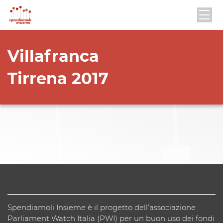
Villafranca
Tirrena 2017
Spendiamoli Insieme è il progetto dell’associazione
Parliament Watch Italia (PWI) per un buon uso dei fondi