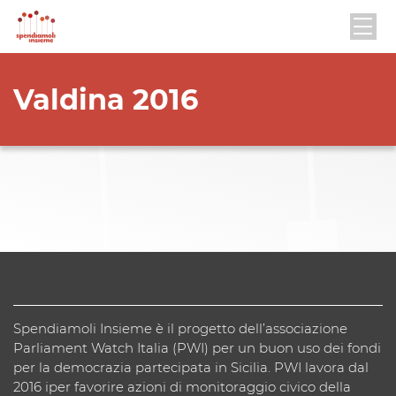
Valdina 2016
Spendiamoli Insieme è il progetto dell’associazione
Parliament Watch Italia (PWI) per un buon uso dei fondi
per la democrazia partecipata in Sicilia. PWI lavora dal
2016 iper favorire azioni di monitoraggio civico della