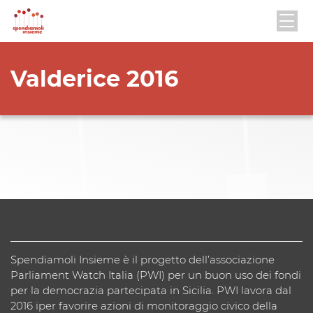
Valderice 2016
Spendiamoli Insieme è il progetto dell’associazione
Parliament Watch Italia (PWI) per un buon uso dei fondi
per la democrazia partecipata in Sicilia. PWI lavora dal
2016 iper favorire azioni di monitoraggio civico della