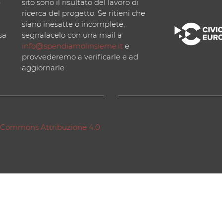
)
sito sono il risultato del lavoro di
ricerca del progetto. Se ritieni che
siano inesatte o incomplete,
sa
segnalacelo con una mail a
info@spendiamolinsieme.it
e
provvederemo a verificarle e ad
aggiornarle.
 Commons Attribuzione 4.0