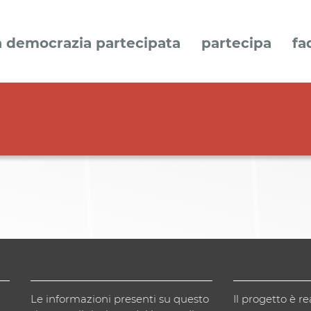
a democrazia partecipata
partecipa
fa
Le informazioni presenti su questo
Il progetto è re