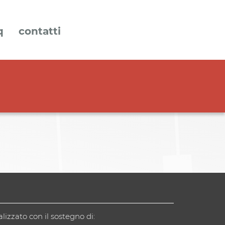
q
contatti
alizzato con il sostegno di: