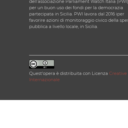
dell’associazione Parliament Watch Italia (PWI
per un buon uso dei fondi per la democrazia
partecipata in Sicilia. PWI lavora dal 2016 iper
favorire azioni di monitoraggio civico della spe
pubblica a livello locale, in Sicilia.
Quest'opera è distribuita con Licenza
Creative
Internazionale