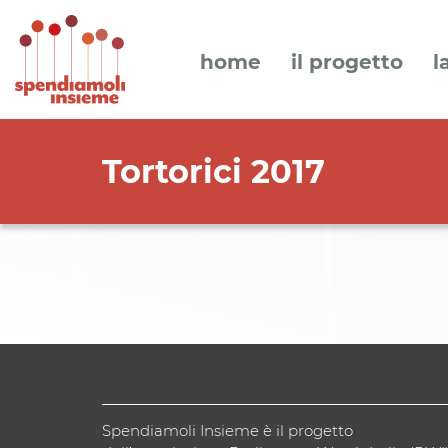
home
il progetto
l
Tortorici 2017
Spendiamoli Insieme è il progetto