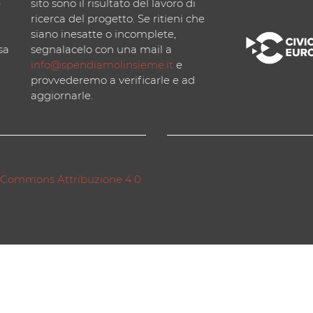
)
sito sono il risultato del lavoro di
ricerca del progetto. Se ritieni che
siano inesatte o incomplete,
sa
segnalacelo con una mail a
info@spendiamolinsieme.it
e
provvederemo a verificarle e ad
aggiornarle.
 Commons Attribuzione 4.0