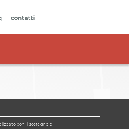
q
contatti
alizzato con il sostegno di: