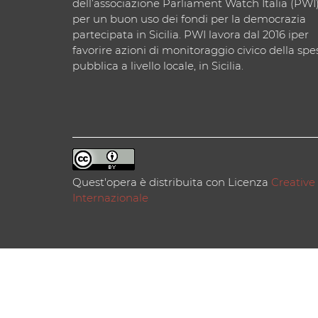
dell’associazione Parliament Watch Italia (PWI
per un buon uso dei fondi per la democrazia
partecipata in Sicilia. PWI lavora dal 2016 iper
favorire azioni di monitoraggio civico della spe
pubblica a livello locale, in Sicilia.
Quest'opera è distribuita con Licenza
Creative
Internazionale