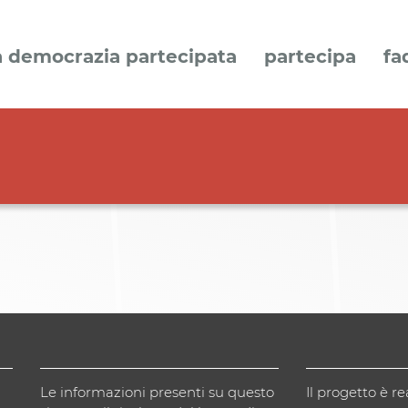
a democrazia partecipata
partecipa
fa
Le informazioni presenti su questo
Il progetto è re