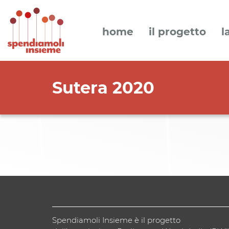
home
il progetto
l
Sutera 2020
Spendiamoli Insieme è il progetto