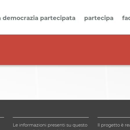
a democrazia partecipata
partecipa
fa
Le informazioni presenti su questo
Il progetto è re