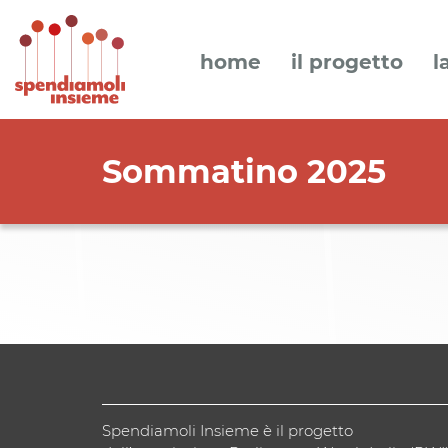
home
il progetto
l
Sommatino 2025
Spendiamoli Insieme è il progetto