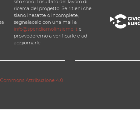
)
sito sono il risultato del lavoro di
ricerca del progetto. Se ritieni che
siano inesatte o incomplete,
sa
segnalacelo con una mail a
info@spendiamolinsieme.it
e
provvederemo a verificarle e ad
aggiornarle.
 Commons Attribuzione 4.0