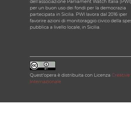
dell’associazione Parliament Watch Italia (PWI
per un buon uso dei fondi per la democrazia
partecipata in Sicilia. PWI lavora dal 2016 iper
favorire azioni di monitoraggio civico della spe
pubblica a livello locale, in Sicilia.
Quest'opera è distribuita con Licenza
Creative
Internazionale