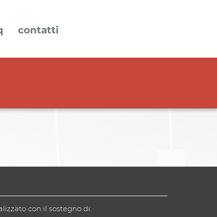
q
contatti
alizzato con il sostegno di: