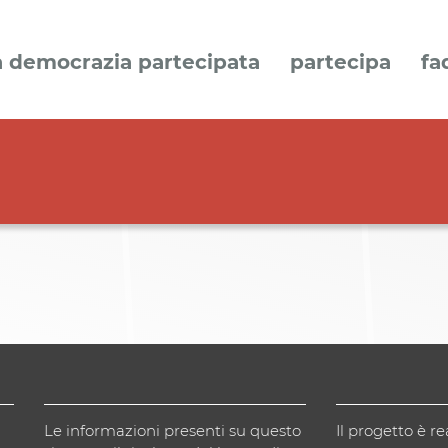
a democrazia partecipata
partecipa
fa
Le informazioni presenti su questo
Il progetto è re