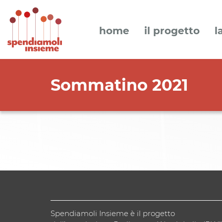
home
il progetto
l
Sommatino 2021
Spendiamoli Insieme è il progetto