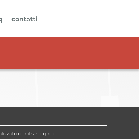
q
contatti
alizzato con il sostegno di: