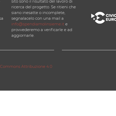
)
sito sono il risultato del lavoro di
ricerca del progetto. Se ritieni che
siano inesatte o incomplete,
sa
segnalacelo con una mail a
info@spendiamolinsieme.it
e
provvederemo a verificarle e ad
aggiornarle.
 Commons Attribuzione 4.0