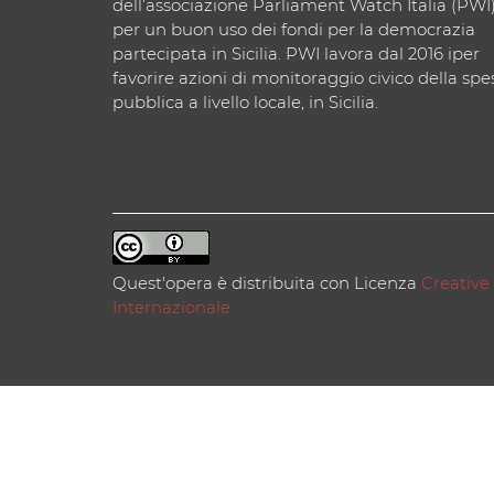
dell’associazione Parliament Watch Italia (PWI
per un buon uso dei fondi per la democrazia
partecipata in Sicilia. PWI lavora dal 2016 iper
favorire azioni di monitoraggio civico della spe
pubblica a livello locale, in Sicilia.
Quest'opera è distribuita con Licenza
Creative
Internazionale