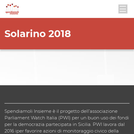
Solarino 2018
Spendiamoli Insieme è il progetto dell’associazione
Parliament Watch Italia (PWI) per un buon uso dei fondi
per la democrazia partecipata in Sicilia. PWI lavora dal
2016 iper favorire azioni di monitoraggio civico della