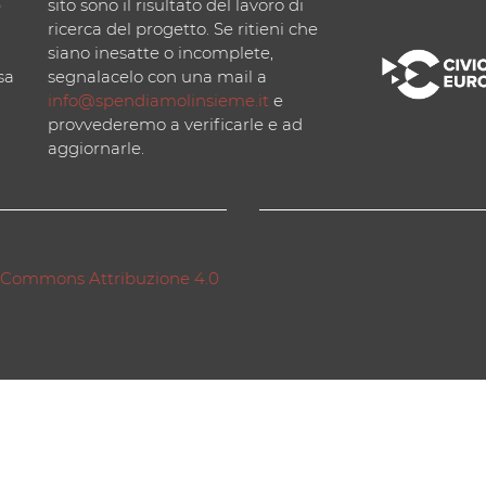
)
sito sono il risultato del lavoro di
ricerca del progetto. Se ritieni che
siano inesatte o incomplete,
sa
segnalacelo con una mail a
info@spendiamolinsieme.it
e
provvederemo a verificarle e ad
aggiornarle.
 Commons Attribuzione 4.0