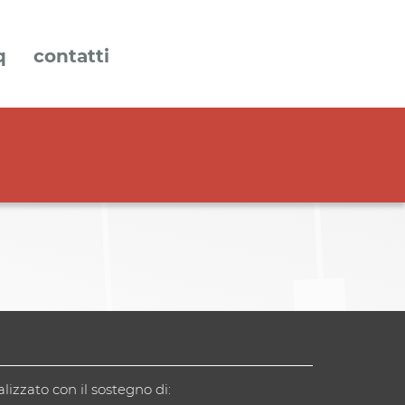
q
contatti
alizzato con il sostegno di: