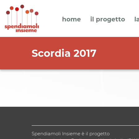
home
il progetto
l
Scordia 2017
Spendiamoli Insieme è il progetto