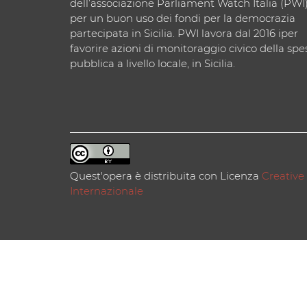
dell’associazione Parliament Watch Italia (PWI
per un buon uso dei fondi per la democrazia
partecipata in Sicilia. PWI lavora dal 2016 iper
favorire azioni di monitoraggio civico della spe
pubblica a livello locale, in Sicilia.
Quest'opera è distribuita con Licenza
Creative
Internazionale