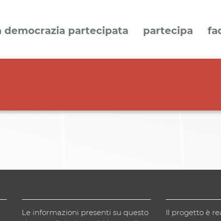
a democrazia partecipata
partecipa
fa
Le informazioni presenti su questo
Il progetto è re